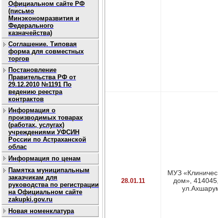
Официальном сайте РФ
(письмо
Минэкономразвития и
Федерального
казначейства)
Соглашение. Типовая
форма для совместных
торгов
Постановление
Правительства РФ от
29.12.2010 №1191 По
ведению реестра
контрактов
Информация о
производимых товарах
(работах, услугах)
учреждениями УФСИН
России по Астраханской
облас
Информация по ценам
Памятка муниципальным
МУЗ «Клиничес
заказчикам для
дом», 414045,
28.01.11
руководства по регистрации
ул.Ахшарумо
на Официальном сайте
zakupki.gov.ru
Новая номенклатура