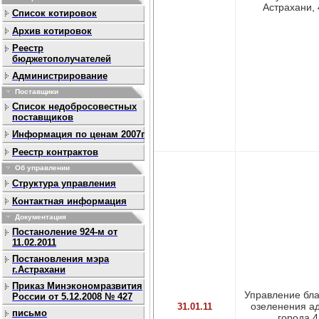
Астрахани, 4
Список котировок
Архив котировок
Реестр
бюджетополучателей
Администрирование
Поставщики
Список недобросовестных
поставщиков
Информация по ценам 2007г
Реестр контрактов
Об управлении
Структура управления
Контактная информация
Документация
Постаноление 924-м от
11.02.2011
Постановления мэра
г.Астрахани
Приказ Минэкономразвития
Управление бла
России от 5.12.2008 № 427
озеленения а
31.01.11
письмо
города 4