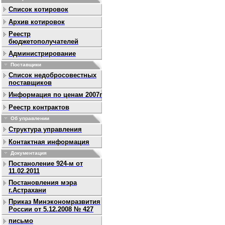
Список котировок
Архив котировок
Реестр
бюджетополучателей
Администрирование
Поставщики
Список недобросовестных
поставщиков
Информация по ценам 2007г
Реестр контрактов
Об управлении
Структура управления
Контактная информация
Документация
Постаноление 924-м от
11.02.2011
Постановления мэра
г.Астрахани
Приказ Минэкономразвития
России от 5.12.2008 № 427
письмо