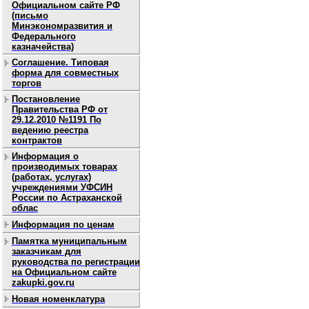
Официальном сайте РФ
(письмо
Минэкономразвития и
Федерального
казначейства)
Соглашение. Типовая
форма для совместных
торгов
Постановление
Правительства РФ от
29.12.2010 №1191 По
ведению реестра
контрактов
Информация о
производимых товарах
(работах, услугах)
учреждениями УФСИН
России по Астраханской
облас
Информация по ценам
Памятка муниципальным
заказчикам для
руководства по регистрации
на Официальном сайте
zakupki.gov.ru
Новая номенклатура