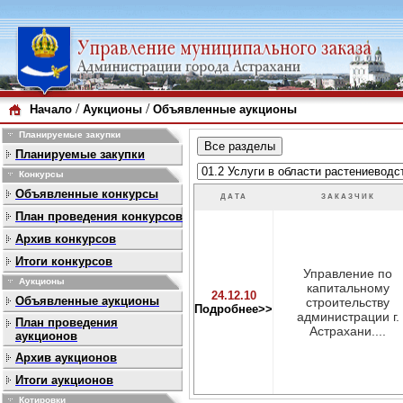
/
/
Начало
Аукционы
Объявленные аукционы
Планируемые закупки
Планируемые закупки
Конкурсы
Объявленные конкурсы
ДАТА
ЗАКАЗЧИК
План проведения конкурсов
Архив конкурсов
Итоги конкурсов
Управление по
Аукционы
капитальному
24.12.10
Объявленные аукционы
строительству
Подробнее>>
администрации г.
План проведения
Астрахани....
аукционов
Архив аукционов
Итоги аукционов
Котировки