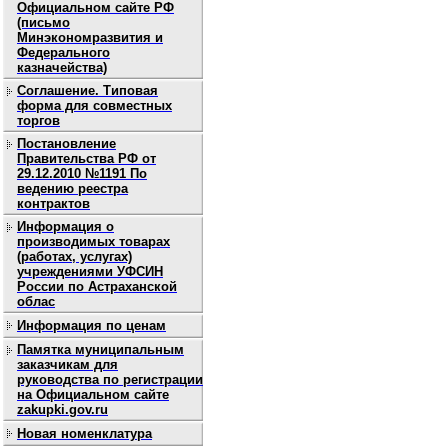
Официальном сайте РФ
(письмо
Минэкономразвития и
Федерального
казначейства)
Соглашение. Типовая
форма для совместных
торгов
Постановление
Правительства РФ от
29.12.2010 №1191 По
ведению реестра
контрактов
Информация о
производимых товарах
(работах, услугах)
учреждениями УФСИН
России по Астраханской
облас
Информация по ценам
Памятка муниципальным
заказчикам для
руководства по регистрации
на Официальном сайте
zakupki.gov.ru
Новая номенклатура