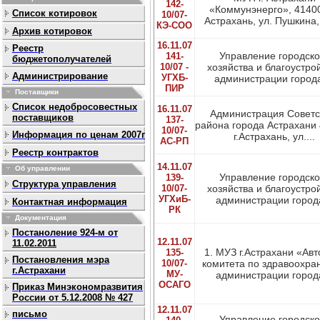
142-
«Коммунэнерго», 414006
Список котировок
10/07-
Астрахань, ул. Пушкина, 
КЭ-СОО
Архив котировок
16.11.07
Реестр
Управление городско
141-
бюджетополучателей
10/07 -
хозяйства и благоустро
Администрирование
УГХБ-
администрации города,
ПИР
Поставщики
Список недобросовестных
16.11.07
Администрация Советс
поставщиков
137-
района города Астрахани
10/07-
Информация по ценам 2007г
г.Астрахань, ул....
АС-РП
Реестр контрактов
14.11.07
Об управлении
Управление городско
139-
Структура управления
10/07-
хозяйства и благоустро
УГХиБ-
администрации города
Контактная информация
РК
Документация
Постаноление 924-м от
12.11.07
11.02.2011
1. МУЗ г.Астрахани «Авт
135-
Постановления мэра
10/07-
комитета по здравоохра
г.Астрахани
МУ-
администрации города
ОСАГО
Приказ Минэкономразвития
России от 5.12.2008 № 427
12.11.07
письмо
Управление городско