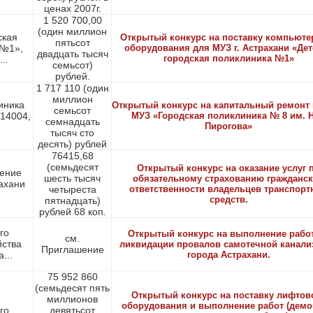
ценах 2007г.
1 520 700,00
(один миллион
ская
Открытый конкурс на поставку компьюте
пятьсот
 №1»,
оборудования для МУЗ г. Астрахани «Дет
двадцать тысяч
городская поликлиника №1»
..
семьсот)
рублей.
1 717 110 (один
миллион
иника
Открытый конкурс на капитальный ремонт
семьсот
414004,
МУЗ «Городская поликлиника № 8 им. Н
семнадцать
Пирогова»
тысяч сто
десять) рублей
76415,68
(семьдесят
Открытый конкурс на оказание услуг 
ение
шесть тысяч
обязательному страхованию гражданс
рахани
четыреста
ответственности владельцев транспорт
средств.
пятнадцать)
рублей 68 коп.
го
Открытый конкурс на выполнение рабо
см.
йства
ликвидации провалов самотечной канали
Приглашение
...
города Астрахани.
75 952 860
(семьдесят пять
Открытый конкурс на поставку лифтов
миллионов
оборудования и выполнение работ (демо
го
девятьсот