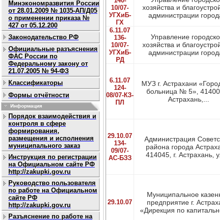
140-
Минэкономразвития России
хозяйства и благоустро
10/07-
от 28.01.2009 № 1035-АП/Д05
УГХиБ-
администрации города
о применении приказа №
ГХ
427 от 05.12.200
6.11.07
Управление городско
Законодательство РФ
136-
хозяйства и благоустро
10/07-
Официальные разъяснения
УГХиБ-
администрации города
ФАС России по
РД
Федеральному закону от
21.07.2005 № 94-ФЗ
6.11.07
Классификаторы
МУЗ г. Астрахани «Горо
124-
больница № 5», 414000
Формы отчётности
08/07-КЗ-
Астрахань,...
ПЛ
Информация
Порядок взаимодействия и
контроля в сфере
формирования,
29.10.07
размещения и исполнения
Администрация Советс
134-
муниципального заказ
района города Астрах
09/07-
414045, г. Астрахань, ул
Инструкция по регистрации
АС-БЗЗ
на Официальном сайте РФ
http://zakupki.gov.ru
Руководство пользователя
по работе на Официальном
Муниципальное казен
сайте РФ
29.10.07
предприятие г. Астрах
http://zakupki.gov.ru
«Дирекция по капитально
Разъяснение по работе на