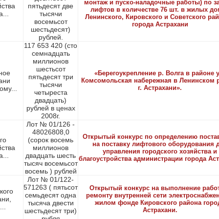
монтаж и пуско-наладочные работы) по з
йства
пятьдесят две
лифтов в количестве 76 шт. в жилых до
...
тысячи
Ленинского, Кировского и Советского ра
восемьсот
города Астрахани
шестьдесят)
рублей.
117 653 420 (сто
семнадцать
миллионов
шестьсот
ное
«Берегоукрепление р. Волга в районе у
пятьдесят три
ани
Комсомольская набережная в Ленинском 
тысячи
г. Астрахани».
му...
четыреста
двадцать)
рублей в ценах
2008г.
Лот № 01/126 -
48026808,0
Открытый конкурс по определению поста
го
(сорок восемь
на поставку лифтового оборудования 
йства
миллионов
управления городского хозяйства и
...
двадцать шесть
благоустройства администрации города Ас
тысяч восемьсот
восемь ) рублей
Лот № 01/122-
571263 ( пятьсот
Открытый конкурс на выполнение рабо
кого
семьдесят одна
ремонту внутренней сети электроснабже
ани,
тысяча двести
жилом фонде Кировского района горо
..
Астрахани.
шестьдесят три)
рубля