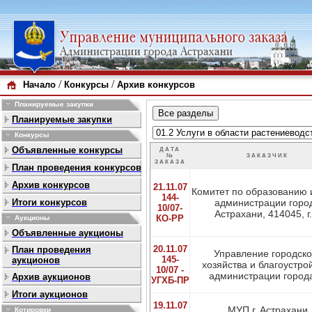
/
/
Начало
Конкурсы
Архив конкурсов
Планируемые закупки
Планируемые закупки
Конкурсы
Объявленные конкурсы
ДАТА
№
ЗАКАЗЧИК
ЗАКАЗА
План проведения конкурсов
Архив конкурсов
21.11.07
Комитет по образованию 
144-
Итоги конкурсов
администрации горо
10/07-
Астрахани, 414045, г..
КО-РР
Аукционы
Объявленные аукционы
20.11.07
План проведения
Управление городско
145-
аукционов
хозяйства и благоустро
10/07 -
администрации города,
Архив аукционов
УГХБ-ПР
Итоги аукционов
19.11.07
МУП г. Астрахани
Котировки