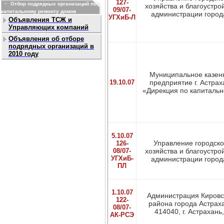
127-
Отбор подрядных организаций по
хозяйства и благоустро
09/07-
капитальному ремонту домов
администрации города
УГХиБ-Л
Объявления ТСЖ и
Управляющих компаний
Объявления об отборе
подрядных организаций в
2010 году
Муниципальное казен
19.10.07
предприятие г. Астрах
«Дирекция по капитально
5.10.07
Управление городско
126-
08/07-
хозяйства и благоустро
УГХиБ-
администрации города
ПЛ
1.10.07
Администрация Кировс
122-
района города Астрах
08/07-
414040, г. Астрахань,.
АК-РСЭ