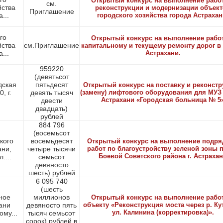
Открытый конкурс на выполнение рабо
см.
йства
реконструкции и модернизации объек
Приглашение
...
городского хозяйства города Астрахан
го
Открытый конкурс на выполнение рабо
йства
см.Приглашение
капитальному и текущему ремонту дорог в
...
Астрахани.
959220
(девятьсот
дская
пятьдесят
Открытый конкурс на поставку и реконст
, г.
девять тысяч
(замену) лифтового оборудования для МУЗ
Астрахани «Городская больница № 5
двести
двадцать)
рублей
884 796
(восемьсот
кого
восемьдесят
Открытый конкурс на выполнение подр
ани,
четыре тысячи
работ по благоустройству зеленой зоны п
Боевой Советского района г. Астраха
....
семьсот
девяносто
шесть) рублей
6 095 740
(шесть
ное
миллионов
Открытый конкурс на выполнение рабо
ани
девяносто пять
объекту «Реконструкция моста через р. Ку
ул. Калинина (корректировка)».
му...
тысяч семьсот
сорок) рублей в