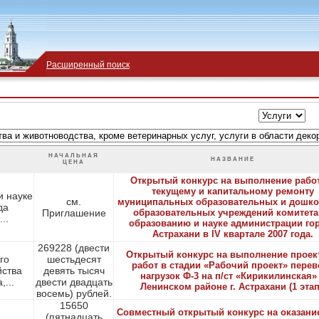
Расширенный поиск
НАЧАЛЬНАЯ
НАЗВАНИЕ
ЦЕНА
Открытый конкурс на выполнение рабо
текущему и капитальному ремонту
и науке
см.
муниципальных образовательных и дошк
да
Приглашение
образовательных учреждений комитета
..
образованию и науке администрации го
Астрахани в IV квартале 2007 года.
269228 (двести
Открытый конкурс на выполнение проек
го
шестьдесят
работ в стадии «Рабочий проект» перев
йства
девять тысяч
нагрузок Ф-3 на п/ст «Кирикилинская»
...
двести двадцать
Ленинском районе г. Астрахани (1 этап
восемь) рублей.
15650
Совместный открытый конкурс на оказание
(пятнадцать