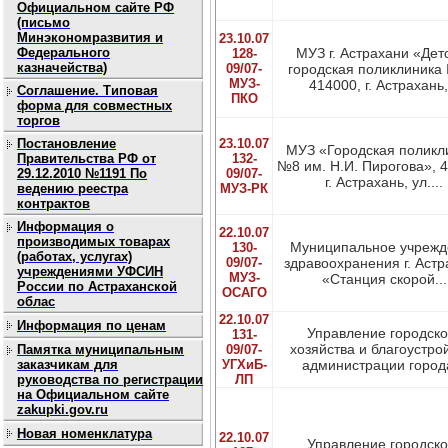
Официальном сайте РФ
(письмо
Минэкономразвития и
23.10.07
Федерального
МУЗ г. Астрахани «Дет
128-
казначейства)
09/07-
городская поликлиника
МУЗ-
414000, г. Астрахань,.
Соглашение. Типовая
ПКО
форма для совместных
торгов
Постановление
23.10.07
МУЗ «Городская поликл
Правительства РФ от
132-
№8 им. Н.И. Пирогова», 
29.12.2010 №1191 По
09/07-
г. Астрахань, ул....
ведению реестра
МУЗ-РК
контрактов
Информация о
22.10.07
производимых товарах
Муниципальное учрежд
130-
(работах, услугах)
09/07-
здравоохранения г. Аст
учреждениями УФСИН
МУЗ-
«Станция скорой...
России по Астраханской
ОСАГО
облас
22.10.07
Информация по ценам
Управление городско
131-
хозяйства и благоустро
Памятка муниципальным
09/07-
заказчикам для
УГХиБ-
администрации города
руководства по регистрации
ЛП
на Официальном сайте
zakupki.gov.ru
Новая номенклатура
22.10.07
Управление городско