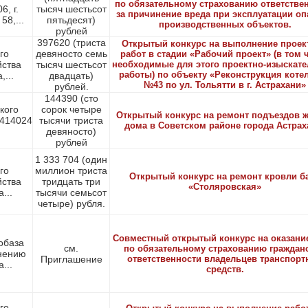
по обязательному страхованию ответстве
, г.
тысяч шестьсот
за причинение вреда при эксплуатации о
58,...
пятьдесят)
производственных объектов.
рублей
397620 (триста
Открытый конкурс на выполнение проек
го
девяносто семь
работ в стадии «Рабочий проект» (в том 
йства
тысяч шестьсот
необходимые для этого проектно-изыскате
работы) по объекту «Реконструкция коте
...
двадцать)
№43 по ул. Тольятти в г. Астрахани»
рублей.
144390 (сто
кого
сорок четыре
Открытый конкурс на ремонт подъездов 
 414024
тысячи триста
дома в Советском районе города Астрах
девяносто)
рублей
1 333 704 (один
го
миллион триста
Открытый конкурс на ремонт кровли б
йства
тридцать три
«Столяровская»
...
тысячи семьсот
четыре) рубля.
Совместный открытый конкурс на оказание
обаза
см.
по обязательному страхованию граждан
нению
Приглашение
ответственности владельцев транспорт
...
средств.
го