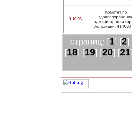
Комитет по
здравоохранени
3.10.06
администрации гор
Астрахани, 414000 г
1
2
страниц: [
] [
] 
18
19
20
21
[
] [
] [
] [