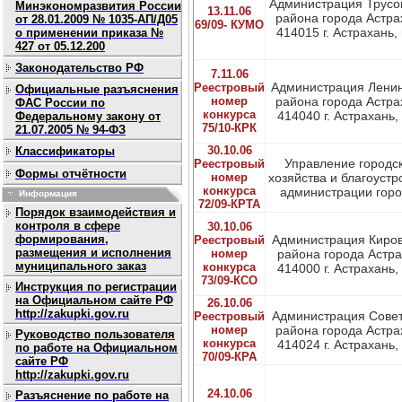
Администрация Трусо
Минэкономразвития России
13.11.06
района города Астра
от 28.01.2009 № 1035-АП/Д05
69/09- КУМО
414015 г. Астрахань, п
о применении приказа №
427 от 05.12.200
Законодательство РФ
7.11.06
Администрация Ленин
Реестровый
Официальные разъяснения
номер
района города Астра
ФАС России по
конкурса
414040 г. Астрахань, у
Федеральному закону от
75/10-КРК
21.07.2005 № 94-ФЗ
30.10.06
Классификаторы
Управление городс
Реестровый
Формы отчётности
номер
хозяйства и благоустр
конкурса
администрации город
Информация
72/09-КРТА
Порядок взаимодействия и
контроля в сфере
30.10.06
формирования,
Администрация Киров
Реестровый
размещения и исполнения
номер
района города Астр
муниципального заказ
конкурса
414000 г. Астрахань, у
73/09-КСО
Инструкция по регистрации
на Официальном сайте РФ
26.10.06
http://zakupki.gov.ru
Администрация Совет
Реестровый
номер
района города Астра
Руководство пользователя
конкурса
414024 г. Астрахань, у
по работе на Официальном
70/09-КРА
сайте РФ
http://zakupki.gov.ru
24.10.06
Разъяснение по работе на