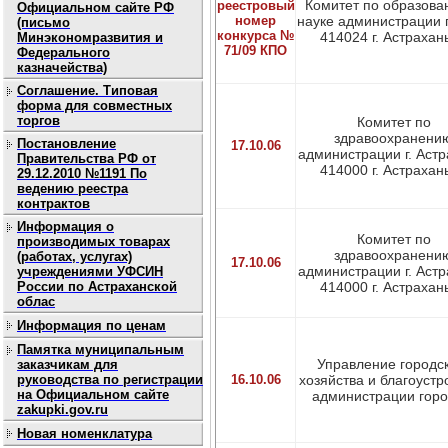
Комитет по образова
реестровый
Официальном сайте РФ
номер
науке администрации 
(письмо
конкурса №
414024 г. Астрахань,
Минэкономразвития и
71/09 КПО
Федерального
казначейства)
Соглашение. Типовая
форма для совместных
торгов
Комитет по
здравоохранени
Постановление
17.10.06
администрации г. Астр
Правительства РФ от
414000 г. Астрахань,
29.12.2010 №1191 По
ведению реестра
контрактов
Информация о
Комитет по
производимых товарах
здравоохранени
(работах, услугах)
17.10.06
администрации г. Астр
учреждениями УФСИН
России по Астраханской
414000 г. Астрахань,
облас
Информация по ценам
Памятка муниципальным
Управление городс
заказчикам для
руководства по регистрации
16.10.06
хозяйства и благоустр
на Официальном сайте
администрации город
zakupki.gov.ru
Новая номенклатура