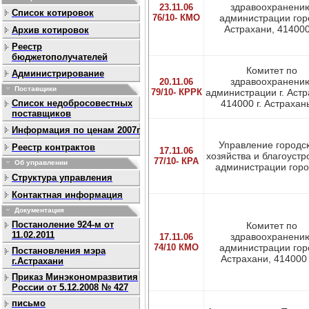
здравоохранени
23.11.06
Список котировок
76/10- КМО
администрации гор
Астрахани, 414000
Архив котировок
Реестр
бюджетополучателей
Комитет по
Администрирование
здравоохранени
20.11.06
Поставщики
79/10- КРРК
администрации г. Астр
Список недобросовестных
414000 г. Астрахань,
поставщиков
Информация по ценам 2007г
Управление городс
Реестр контрактов
17.11.06
хозяйства и благоустр
77/10- КРА
Об управлении
администрации город
Структура управления
Контактная информация
Документация
Постаноление 924-м от
Комитет по
11.02.2011
здравоохранени
17.11.06
74/10 КМО
администрации гор
Постановления мэра
Астрахани, 414000 г
г.Астрахани
Приказ Минэкономразвития
России от 5.12.2008 № 427
письмо