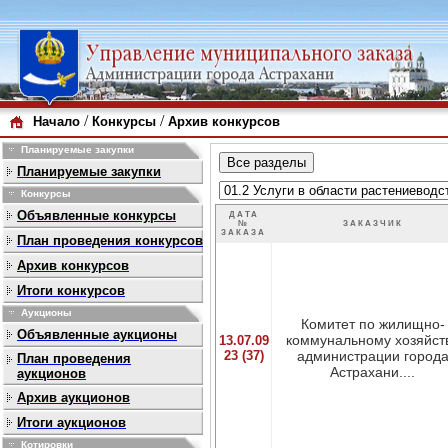
/
/
Начало
Конкурсы
Архив конкурсов
Планируемые закупки
Планируемые закупки
Конкурсы
Объявленные конкурсы
ДАТА
№
ЗАКАЗЧИК
ЗАКАЗА
План проведения конкурсов
Архив конкурсов
Итоги конкурсов
Аукционы
Комитет по жилищно-
Объявленные аукционы
коммунальному хозяйст
13.07.09
23 (37)
администрации город
План проведения
Астрахани....
аукционов
Архив аукционов
Итоги аукционов
Котировки