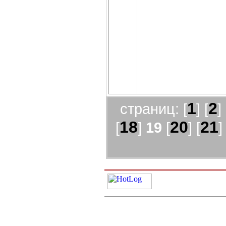
1
2
страниц: [
] [
] 
18
20
21
[
]
19
[
] [
]