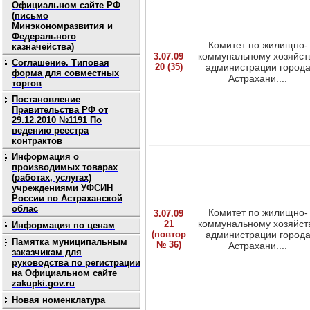
Официальном сайте РФ
(письмо
Минэкономразвития и
Федерального
Комитет по жилищно-
казначейства)
коммунальному хозяйст
3.07.09
Соглашение. Типовая
20 (35)
администрации город
форма для совместных
Астрахани....
торгов
Постановление
Правительства РФ от
29.12.2010 №1191 По
ведению реестра
контрактов
Информация о
производимых товарах
(работах, услугах)
учреждениями УФСИН
России по Астраханской
облас
Комитет по жилищно-
3.07.09
коммунальному хозяйст
21
Информация по ценам
(повтор
администрации город
Памятка муниципальным
№ 36)
Астрахани....
заказчикам для
руководства по регистрации
на Официальном сайте
zakupki.gov.ru
Новая номенклатура