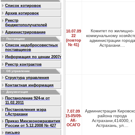
Список котировок
Архив котировок
Реестр
бюджетополучателей
Комитет по жилищно-
10.07.09
Администрирование
коммунальному хозяйст
22
Поставщики
(повтор
администрации город
№ 41)
Список недобросовестных
Астрахани....
поставщиков
Информация по ценам 2007г
Реестр контрактов
Об управлении
Структура управления
Контактная информация
Документация
Постаноление 924-м от
11.02.2011
Постановления мэра
Администрация Кировско
7.07.09
г.Астрахани
района города
15-05/09-
АК-
Астрахани,414000, г.
Приказ Минэкономразвития
ОСАГО
Астрахань, ул....
России от 5.12.2008 № 427
письмо