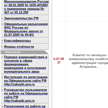
Минэкономразвития России
от 28.01.2009 № 1035-АП/Д05
о применении приказа №
427 от 05.12.200
Законодательство РФ
Официальные разъяснения
ФАС России по
Федеральному закону от
21.07.2005 № 94-ФЗ
Классификаторы
Формы отчётности
Информация
Комитет по жилищно-
Порядок взаимодействия и
коммунальному хозяйст
6.07.09
контроля в сфере
37
администрации город
формирования,
Астрахани,...
размещения и исполнения
муниципального заказ
Инструкция по регистрации
на Официальном сайте РФ
http://zakupki.gov.ru
Руководство пользователя
по работе на Официальном
сайте РФ
http://zakupki.gov.ru
Разъяснение по работе на