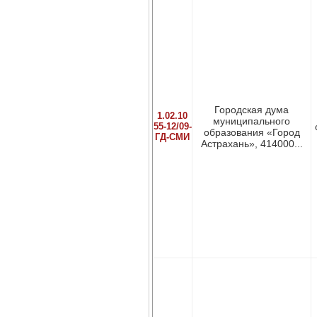
Городская дума
1.02.10
муниципального
55-12/09-
образования «Город
ГД-СМИ
Астрахань», 414000...