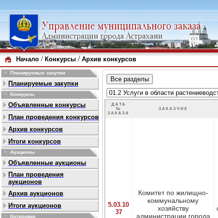
/
/
Начало
Конкурсы
Архив конкурсов
Планируемые закупки
Планируемые закупки
Конкурсы
Объявленные конкурсы
ДАТА
№
ЗАКАЗЧИК
ЗАКАЗА
План проведения конкурсов
Архив конкурсов
Итоги конкурсов
Аукционы
Объявленные аукционы
План проведения
аукционов
Комитет по жилищно-
Архив аукционов
коммунальному
5.03.10
Итоги аукционов
хозяйству
37
администрации города
Котировки