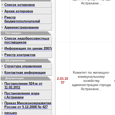
Астрахани...
Список котировок
Архив котировок
Реестр
бюджетополучателей
Администрирование
Поставщики
Список недобросовестных
поставщиков
Информация по ценам 2007г
Реестр контрактов
Об управлении
Структура управления
Комитет по жилищно-
Контактная информация
коммунальному
2.03.10
Документация
хозяйству
57
Постаноление 924-м от
администрации города
11.02.2011
Астрахани...
Постановления мэра
г.Астрахани
Приказ Минэкономразвития
России от 5.12.2008 № 427
письмо