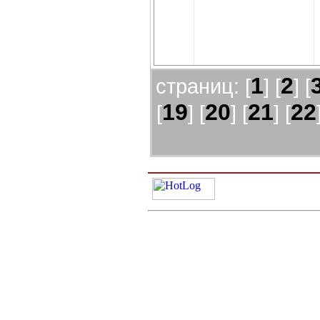
1
2
страниц: [
] [
] [
19
20
21
22
[
] [
] [
] [