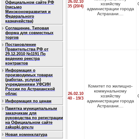
26.02.10
Официальном сайте РФ
хозяйству
35 (20/4)
(письмо
администрации города
Минэкономразвития и
Астрахани....
Федерального
казначейства)
Соглашение. Типовая
форма для совместных
торгов
Постановление
Правительства РФ от
29.12.2010 №1191 По
ведению реестра
контрактов
Информация о
производимых товарах
(работах, услугах)
учреждениями УФСИН
Комитет по жилищно-
России по Астраханской
коммунальному
облас
26.02.10
хозяйству
40 - 19/3
администрации города
Информация по ценам
Астрахани....
Памятка муниципальным
заказчикам для
руководства по регистрации
на Официальном сайте
zakupki.gov.ru
Новая номенклатура