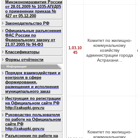
Минэкономразвития России
от 28.01.2009 № 1035-АП/Д05
о применении приказа №
427 от 05.12.200
Законодательство РФ
Официальные разъяснения
ФАС России по
Федеральному закону от
Комитет по жилищно-
21.07.2005 № 94-ФЗ
коммунальному
1.03.10
хозяйству
Классификаторы
45
администрации города
Формы отчётности
Астрахани...
Информация
Порядок взаимодействия и
контроля в сфере
формирования,
размещения и исполнения
муниципального заказ
Инструкция по регистрации
на Официальном сайте РФ
http://zakupki.gov.ru
Руководство пользователя
по работе на Официальном
сайте РФ
http://zakupki.gov.ru
Комитет по жилищно-
Разъяснение по работе на
коммунальному