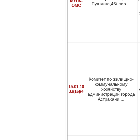
МУПК-
Пушкина,46/ пер....
ОМС
Комитет по жилищно-
коммунальному
15.01.10
хозяйству
33(16)/4
администрации города
Астрахани....