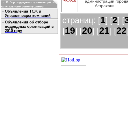
55-35-4
администрации город
Отбор подрядных организаций по
Астрахани...
капитальному ремонту домов
Объявления ТСЖ и
Управляющих компаний
1
2
страниц: [
] [
] [
Объявления об отборе
подрядных организаций в
19
20
21
22
[
] [
] [
] [
2010 году