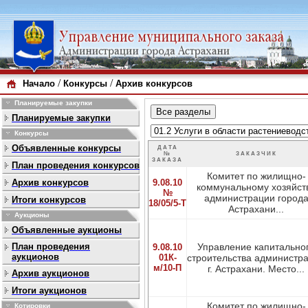
/
/
Начало
Конкурсы
Архив конкурсов
Планируемые закупки
Планируемые закупки
Конкурсы
Объявленные конкурсы
ДАТА
№
ЗАКАЗЧИК
ЗАКАЗА
План проведения конкурсов
Комитет по жилищно-
Архив конкурсов
9.08.10
коммунальному хозяйст
№
администрации город
Итоги конкурсов
18/05/5-Т
Астрахани...
Аукционы
Объявленные аукционы
План проведения
Управление капитально
9.08.10
аукционов
01К-
строительства администр
м/10-П
г. Астрахани. Место...
Архив аукционов
Итоги аукционов
Комитет по жилищно-
Котировки