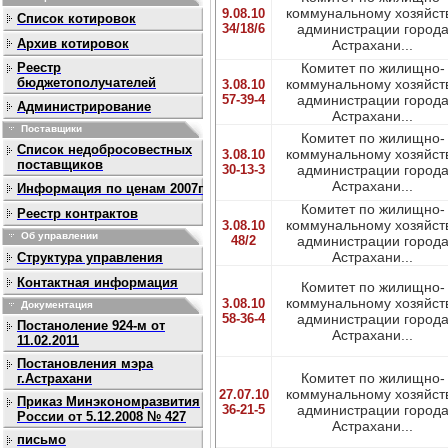
коммунальному хозяйст
9.08.10
Список котировок
34/18/6
администрации город
Архив котировок
Астрахани...
Реестр
Комитет по жилищно-
бюджетополучателей
коммунальному хозяйст
3.08.10
57-39-4
администрации город
Администрирование
Астрахани...
Поставщики
Комитет по жилищно-
Список недобросовестных
коммунальному хозяйст
3.08.10
поставщиков
30-13-3
администрации город
Астрахани...
Информация по ценам 2007г
Комитет по жилищно-
Реестр контрактов
коммунальному хозяйст
3.08.10
Об управлении
48/2
администрации город
Астрахани...
Структура управления
Контактная информация
Комитет по жилищно-
коммунальному хозяйст
3.08.10
Документация
58-36-4
администрации город
Постаноление 924-м от
Астрахани...
11.02.2011
Постановления мэра
Комитет по жилищно-
г.Астрахани
коммунальному хозяйст
27.07.10
Приказ Минэкономразвития
36-21-5
администрации город
России от 5.12.2008 № 427
Астрахани...
письмо