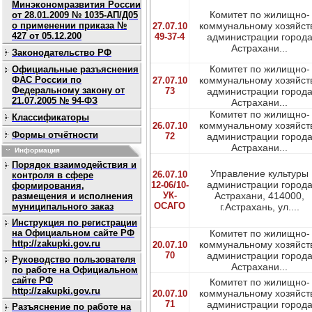
Минэкономразвития России
Комитет по жилищно-
от 28.01.2009 № 1035-АП/Д05
о применении приказа №
коммунальному хозяйст
27.07.10
427 от 05.12.200
49-37-4
администрации город
Астрахани...
Законодательство РФ
Комитет по жилищно-
Официальные разъяснения
ФАС России по
коммунальному хозяйст
27.07.10
Федеральному закону от
73
администрации город
21.07.2005 № 94-ФЗ
Астрахани...
Комитет по жилищно-
Классификаторы
коммунальному хозяйст
26.07.10
Формы отчётности
72
администрации город
Астрахани...
Информация
Порядок взаимодействия и
Управление культуры
26.07.10
контроля в сфере
администрации город
12-06/10-
формирования,
УК-
Астрахани, 414000,
размещения и исполнения
ОСАГО
муниципального заказ
г.Астрахань, ул....
Инструкция по регистрации
на Официальном сайте РФ
Комитет по жилищно-
http://zakupki.gov.ru
коммунальному хозяйст
20.07.10
70
администрации город
Руководство пользователя
Астрахани...
по работе на Официальном
сайте РФ
Комитет по жилищно-
http://zakupki.gov.ru
коммунальному хозяйст
20.07.10
71
администрации город
Разъяснение по работе на