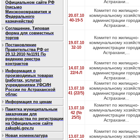
Астрахани...
Официальном сайте РФ
(письмо
Комитет по жилищно-
Минэкономразвития и
коммунальному хозяйст
20.07.10
Федерального
40-19-5
администрации город
казначейства)
Астрахани...
Соглашение. Типовая
форма для совместных
Комитет по жилищно-
торгов
коммунальному хозяйст
19.07.10
Постановление
32-10
администрации город
Правительства РФ от
Астрахани,...
29.12.2010 №1191 По
ведению реестра
Комитет по жилищно-
контрактов
коммунальному хозяйст
14.07.10
Информация о
22/4-Л
администрации город
производимых товарах
Астрахани...
(работах, услугах)
Комитет по жилищно-
учреждениями УФСИН
коммунальному хозяйст
13.07.10
России по Астраханской
41 (22/5)
администрации город
облас
Астрахани...
Информация по ценам
Комитет по жилищно-
13.07.10
Памятка муниципальным
коммунальному хозяйст
42 (№
заказчикам для
администрации город
25/5)
руководства по регистрации
Астрахани...
на Официальном сайте
zakupki.gov.ru
Комитет по жилищно-
Новая номенклатура
коммунальному хозяйст
13.07.10