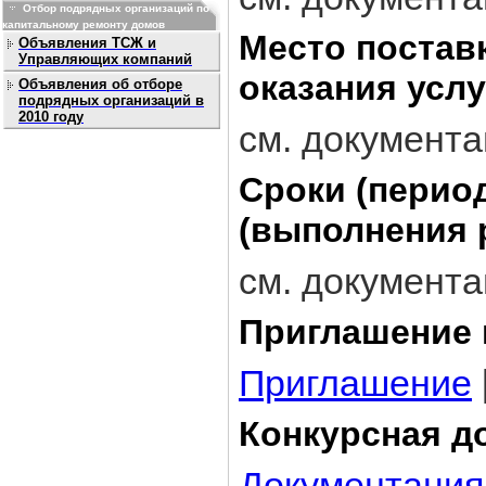
Отбор подрядных организаций по
капитальному ремонту домов
Место постав
Объявления ТСЖ и
Управляющих компаний
оказания услу
Объявления об отборе
подрядных организаций в
2010 году
см. документ
Сроки (перио
(выполнения р
см. документ
Приглашение 
Приглашение
Конкурсная д
Документация