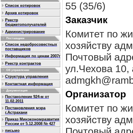
55 (35/6)
Список котировок
Архив котировок
Заказчик
Реестр
бюджетополучателей
Комитет по ж
Администрирование
Поставщики
хозяйству адм
Список недобросовестных
поставщиков
Почтовый адре
Информация по ценам 2007г
Реестр контрактов
ул.Чехова 10,
Об управлении
Структура управления
admgkh@ramble
Контактная информация
Организатор
Документация
Постаноление 924-м от
11.02.2011
Комитет по ж
Постановления мэра
г.Астрахани
хозяйству адм
Приказ Минэкономразвития
России от 5.12.2008 № 427
Почтовый адре
письмо