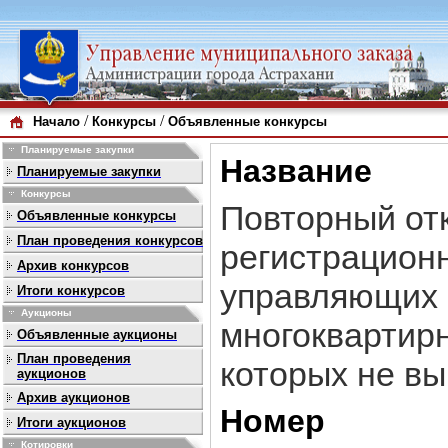
/
/
Начало
Конкурсы
Объявленные конкурсы
Планируемые закупки
Название
Планируемые закупки
Конкурсы
Повторный от
Объявленные конкурсы
План проведения конкурсов
регистрационн
Архив конкурсов
управляющих 
Итоги конкурсов
Аукционы
многоквартир
Объявленные аукционы
План проведения
которых не вы
аукционов
Архив аукционов
Номер
Итоги аукционов
Котировки