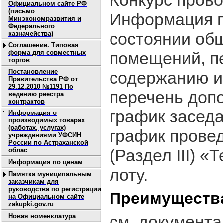
Конкурс прово
Официальном сайте РФ
(письмо
Информация п
Минэкономразвития и
Федерального
состоянии об
казначейства)
Соглашение. Типовая
форма для совместных
помещений, п
торгов
Постановление
содержанию и
Правительства РФ от
29.12.2010 №1191 По
перечень допо
ведению реестра
контрактов
график заседа
Информация о
производимых товарах
(работах, услугах)
график провед
учреждениями УФСИН
России по Астраханской
(Раздел III) 
облас
Информация по ценам
лоту.
Памятка муниципальным
заказчикам для
руководства по регистрации
Преимуществ
на Официальном сайте
zakupki.gov.ru
Новая номенклатура
см. документ