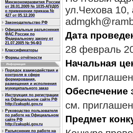
Минэкономразвития России
от 28.01.2009 № 1035-АП/Д05
ул.Чехова 10,
о применении приказа №
427 от 05.12.200
admgkh@ramble
Законодательство РФ
Официальные разъяснения
Дата проведе
ФАС России по
Федеральному закону от
21.07.2005 № 94-ФЗ
28 февраль 2
Классификаторы
Формы отчётности
Начальная це
Информация
Порядок взаимодействия и
см. приглаше
контроля в сфере
формирования,
размещения и исполнения
муниципального заказ
Обеспечение 
Инструкция по регистрации
на Официальном сайте РФ
см. приглаше
http://zakupki.gov.ru
Руководство пользователя
по работе на Официальном
Предмет конк
сайте РФ
http://zakupki.gov.ru
Разъяснение по работе на