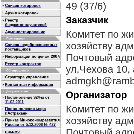
49 (37/6)
Список котировок
Архив котировок
Заказчик
Реестр
бюджетополучателей
Комитет по ж
Администрирование
Поставщики
хозяйству адм
Список недобросовестных
поставщиков
Почтовый адре
Информация по ценам 2007г
Реестр контрактов
ул.Чехова 10,
Об управлении
Структура управления
admgkh@ramble
Контактная информация
Организатор
Документация
Постаноление 924-м от
11.02.2011
Комитет по ж
Постановления мэра
г.Астрахани
хозяйству адм
Приказ Минэкономразвития
России от 5.12.2008 № 427
Почтовый адре
письмо