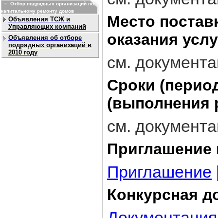
Отбор подрядных организаций по
капитальному ремонту домов
Место постав
Объявления ТСЖ и
Управляющих компаний
оказания услу
Объявления об отборе
подрядных организаций в
2010 году
см. документ
Сроки (перио
(выполнения р
см. документ
Приглашение 
Приглашение
Конкурсная д
Документация