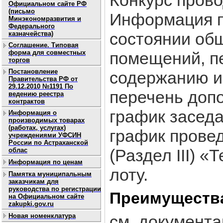
Конкурс прово
Официальном сайте РФ
(письмо
Информация п
Минэкономразвития и
Федерального
состоянии об
казначейства)
Соглашение. Типовая
форма для совместных
помещений, п
торгов
Постановление
содержанию и
Правительства РФ от
29.12.2010 №1191 По
перечень допо
ведению реестра
контрактов
график заседа
Информация о
производимых товарах
(работах, услугах)
график провед
учреждениями УФСИН
России по Астраханской
(Раздел III) 
облас
Информация по ценам
лоту.
Памятка муниципальным
заказчикам для
руководства по регистрации
Преимуществ
на Официальном сайте
zakupki.gov.ru
Новая номенклатура
см. документ