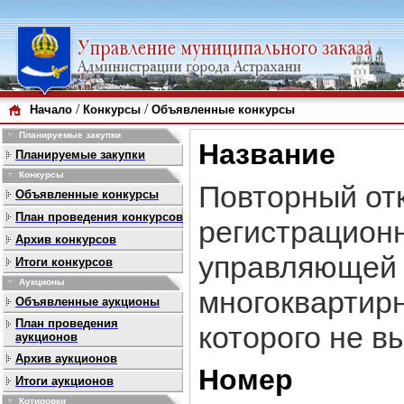
/
/
Начало
Конкурсы
Объявленные конкурсы
Планируемые закупки
Название
Планируемые закупки
Конкурсы
Повторный от
Объявленные конкурсы
План проведения конкурсов
регистрационн
Архив конкурсов
управляющей 
Итоги конкурсов
Аукционы
многоквартир
Объявленные аукционы
План проведения
которого не в
аукционов
Архив аукционов
Номер
Итоги аукционов
Котировки