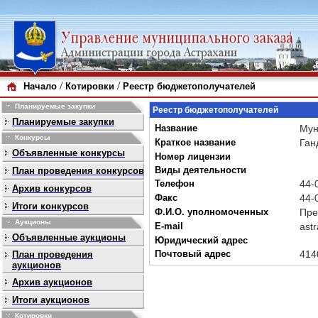
/
/
Начало
Котировки
Реестр бюджетополучателей
Планируемые закупки
Реестр бюджетополучателей
Планируемые закупки
Название
Мун
Конкурсы
Краткое название
Ган
Объявленные конкурсы
Номер лицензии
Виды деятельности
План проведения конкурсов
Телефон
44-
Архив конкурсов
Факс
44-
Итоги конкурсов
Ф.И.О. уполномоченных
Пре
Аукционы
E-mail
ast
Объявленные аукционы
Юридический адрес
Почтовый адрес
414
План проведения
аукционов
Архив аукционов
Итоги аукционов
Котировки