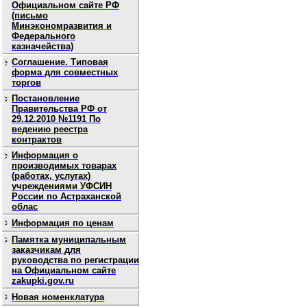
Официальном сайте РФ
(письмо
Минэкономразвития и
Федерального
казначейства)
Соглашение. Типовая
форма для совместных
торгов
Постановление
Правительства РФ от
29.12.2010 №1191 По
ведению реестра
контрактов
Информация о
производимых товарах
(работах, услугах)
учреждениями УФСИН
России по Астраханской
облас
Информация по ценам
Памятка муниципальным
заказчикам для
руководства по регистрации
на Официальном сайте
zakupki.gov.ru
Новая номенклатура