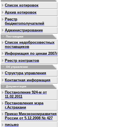
Список котировок
Архив котировок
Реестр
бюджетополучателей
Администрирование
Поставщики
Список недобросовестных
поставщиков
Информация по ценам 2007г
Реестр контрактов
Об управлении
Структура управления
Контактная информация
Документация
Постаноление 924-м от
11.02.2011
Постановления мэра
г.Астрахани
Приказ Минэкономразвития
России от 5.12.2008 № 427
письмо