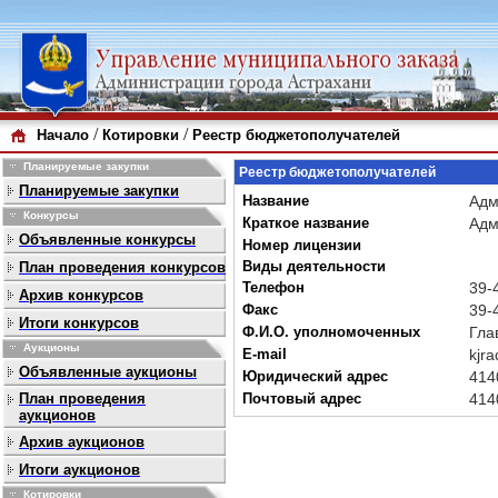
/
/
Начало
Котировки
Реестр бюджетополучателей
Планируемые закупки
Реестр бюджетополучателей
Планируемые закупки
Название
Адм
Конкурсы
Краткое название
Адм
Объявленные конкурсы
Номер лицензии
Виды деятельности
План проведения конкурсов
Телефон
39-
Архив конкурсов
Факс
39-
Итоги конкурсов
Ф.И.О. уполномоченных
Гла
Аукционы
E-mail
kjr
Объявленные аукционы
Юридический адрес
414
План проведения
Почтовый адрес
414
аукционов
Архив аукционов
Итоги аукционов
Котировки