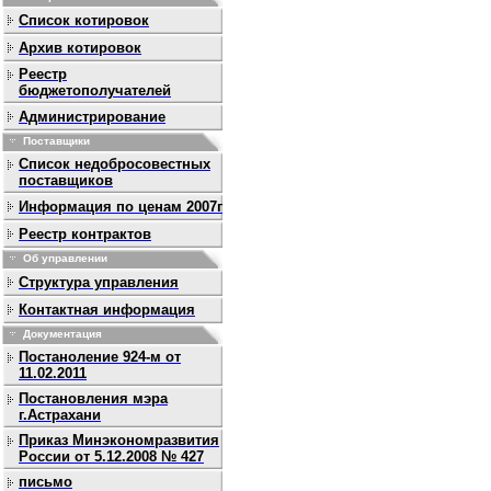
Список котировок
Архив котировок
Реестр
бюджетополучателей
Администрирование
Поставщики
Список недобросовестных
поставщиков
Информация по ценам 2007г
Реестр контрактов
Об управлении
Структура управления
Контактная информация
Документация
Постаноление 924-м от
11.02.2011
Постановления мэра
г.Астрахани
Приказ Минэкономразвития
России от 5.12.2008 № 427
письмо