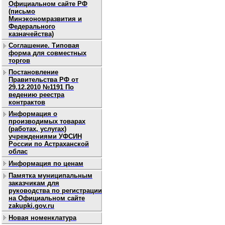
Официальном сайте РФ
(письмо
Минэкономразвития и
Федерального
казначейства)
Соглашение. Типовая
форма для совместных
торгов
Постановление
Правительства РФ от
29.12.2010 №1191 По
ведению реестра
контрактов
Информация о
производимых товарах
(работах, услугах)
учреждениями УФСИН
России по Астраханской
облас
Информация по ценам
Памятка муниципальным
заказчикам для
руководства по регистрации
на Официальном сайте
zakupki.gov.ru
Новая номенклатура