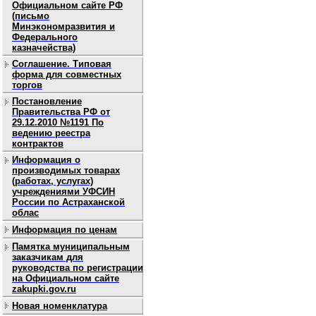
Официальном сайте РФ
(письмо
Минэкономразвития и
Федерального
казначейства)
Соглашение. Типовая
форма для совместных
торгов
Постановление
Правительства РФ от
29.12.2010 №1191 По
ведению реестра
контрактов
Информация о
производимых товарах
(работах, услугах)
учреждениями УФСИН
России по Астраханской
облас
Информация по ценам
Памятка муниципальным
заказчикам для
руководства по регистрации
на Официальном сайте
zakupki.gov.ru
Новая номенклатура