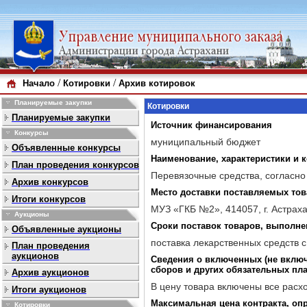
/
/
Начало
Котировки
Архив котировок
Планируемые закупки
Котировки
Планируемые закупки
Источник финансирования
Конкурсы
муниципальный бюджет
Объявленные конкурсы
Наименование, характеристики и
План проведения конкурсов
Перевязочные средства, согласно
Архив конкурсов
Место доставки поставляемых тов
Итоги конкурсов
МУЗ «ГКБ №2», 414057, г. Астрахан
Аукционы
Сроки поставок товаров, выполнен
Объявленные аукционы
поставка лекарственных средств с
План проведения
аукционов
Сведения о включенных (не включе
сборов и других обязательных пл
Архив аукционов
В цену товара включены все расхо
Итоги аукционов
Максимальная цена контракта, опр
Котировки