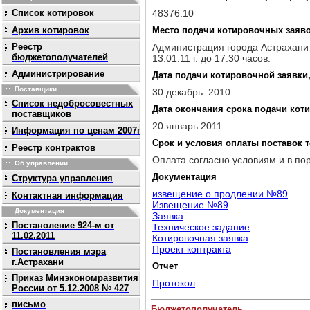
Список котировок
48376.10
Архив котировок
Место подачи котировочных заяв
Реестр
Администрация города Астрахани У
бюджетополучателей
13.01.11 г. до 17:30 часов.
Администрирование
Дата подачи котировочной заявки,
Поставщики
30 декабрь 2010
Список недобросовестных
Дата окончания срока подачи кот
поставщиков
20 январь 2011
Информация по ценам 2007г
Срок и условия оплаты поставок т
Реестр контрактов
Оплата согласно условиям и в по
Об управлении
Документация
Структура управления
извещение о продлении №89
Контактная информация
Извещение №89
Документация
Заявка
Постаноление 924-м от
Техническое задание
11.02.2011
Котировочная заявка
Проект контракта
Постановления мэра
г.Астрахани
Отчет
Приказ Минэкономразвития
Протокол
России от 5.12.2008 № 427
письмо
Бюджетополучатель