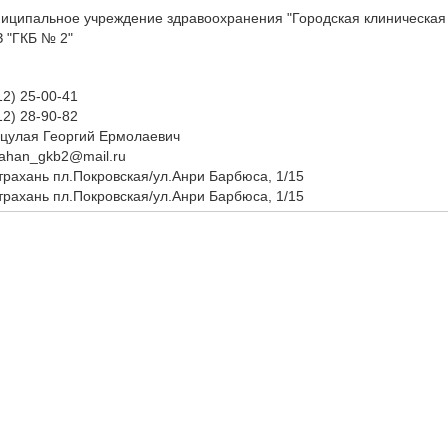
иципальное учреждение здравоохранения "Городская клиническая
 "ГКБ № 2"
12) 25-00-41
12) 28-90-82
цулая Георгий Ермолаевич
rahan_gkb2@mail.ru
страхань пл.Покровская/ул.Анри Барбюса, 1/15
страхань пл.Покровская/ул.Анри Барбюса, 1/15