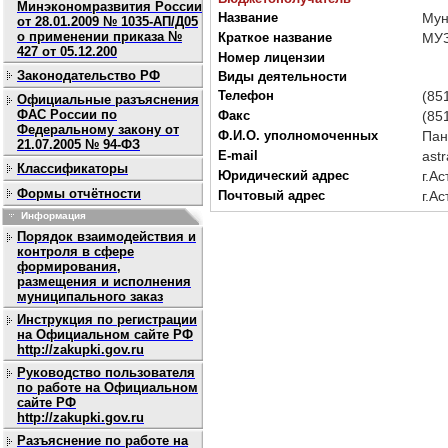
Минэкономразвития России
Название
Мун
от 28.01.2009 № 1035-АП/Д05
о применении приказа №
Краткое название
МУЗ
427 от 05.12.200
Номер лицензии
Законодательство РФ
Виды деятельности
Телефон
(85
Официальные разъяснения
ФАС России по
Факс
(85
Федеральному закону от
Ф.И.О. уполномоченных
Пан
21.07.2005 № 94-ФЗ
E-mail
ast
Классификаторы
Юридический адрес
г.А
Формы отчётности
Почтовый адрес
г.А
Информация
Порядок взаимодействия и
контроля в сфере
формирования,
размещения и исполнения
муниципального заказ
Инструкция по регистрации
на Официальном сайте РФ
http://zakupki.gov.ru
Руководство пользователя
по работе на Официальном
сайте РФ
http://zakupki.gov.ru
Разъяснение по работе на