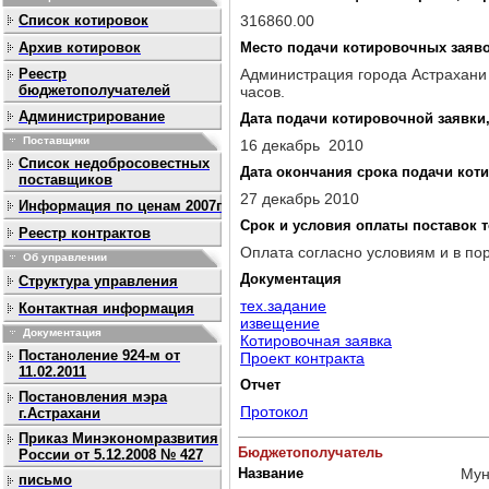
Список котировок
316860.00
Архив котировок
Место подачи котировочных заяв
Реестр
Администрация города Астрахани уп
бюджетополучателей
часов.
Администрирование
Дата подачи котировочной заявки,
Поставщики
16 декабрь 2010
Список недобросовестных
Дата окончания срока подачи кот
поставщиков
27 декабрь 2010
Информация по ценам 2007г
Срок и условия оплаты поставок т
Реестр контрактов
Оплата согласно условиям и в по
Об управлении
Документация
Структура управления
тех.задание
Контактная информация
извещение
Документация
Котировочная заявка
Постаноление 924-м от
Проект контракта
11.02.2011
Отчет
Постановления мэра
Протокол
г.Астрахани
Приказ Минэкономразвития
Бюджетополучатель
России от 5.12.2008 № 427
Название
Мун
письмо