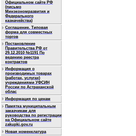
Официальном сайте РФ
(письмо
Минэкономразвития и
Федерального
казначейства)
Соглашение. Типовая
форма для совместных
торгов
Постановление
Правительства РФ от
29.12.2010 №1191 По
ведению реестра
контрактов
Информация о
производимых товарах
(работах, услугах)
учреждениями УФСИН
России по Астраханской
облас
Информация по ценам
Памятка муниципальным
заказчикам для
руководства по регистрации
на Официальном сайте
zakupki.gov.ru
Новая номенклатура