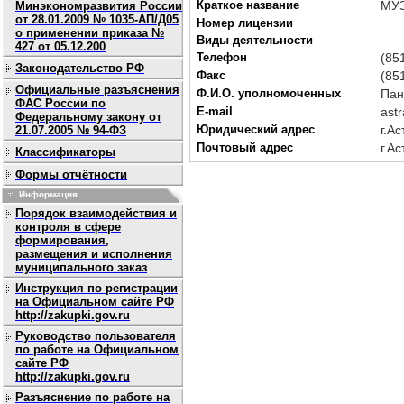
Краткое название
МУЗ
Минэкономразвития России
от 28.01.2009 № 1035-АП/Д05
Номер лицензии
о применении приказа №
Виды деятельности
427 от 05.12.200
Телефон
(85
Законодательство РФ
Факс
(85
Официальные разъяснения
Ф.И.О. уполномоченных
Пан
ФАС России по
E-mail
ast
Федеральному закону от
Юридический адрес
г.А
21.07.2005 № 94-ФЗ
Почтовый адрес
г.А
Классификаторы
Формы отчётности
Информация
Порядок взаимодействия и
контроля в сфере
формирования,
размещения и исполнения
муниципального заказ
Инструкция по регистрации
на Официальном сайте РФ
http://zakupki.gov.ru
Руководство пользователя
по работе на Официальном
сайте РФ
http://zakupki.gov.ru
Разъяснение по работе на