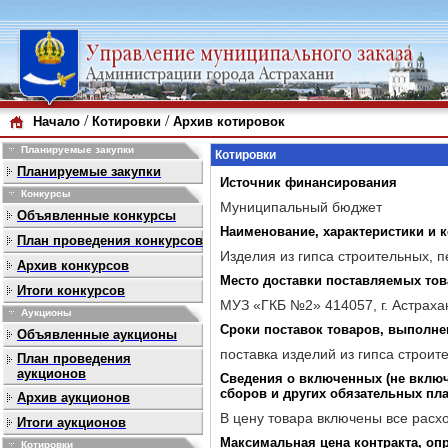
/
/
Начало
Котировки
Архив котировок
Планируемые закупки
Котировки
Планируемые закупки
Источник финансирования
Конкурсы
Муниципальный бюджет
Объявленные конкурсы
Наименование, характеристики и
План проведения конкурсов
Изделия из гипса строительных, 
Архив конкурсов
Место доставки поставляемых тов
Итоги конкурсов
МУЗ «ГКБ №2» 414057, г. Астрахань
Аукционы
Сроки поставок товаров, выполнен
Объявленные аукционы
поставка изделий из гипса строит
План проведения
аукционов
Сведения о включенных (не включе
сборов и других обязательных пл
Архив аукционов
В цену товара включены все расхо
Итоги аукционов
Максимальная цена контракта, опр
Котировки