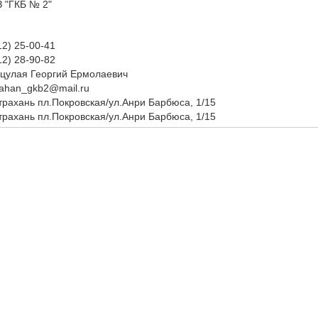
 "ГКБ № 2"
12) 25-00-41
12) 28-90-82
цулая Георгий Ермолаевич
rahan_gkb2@mail.ru
страхань пл.Покровская/ул.Анри Барбюса, 1/15
страхань пл.Покровская/ул.Анри Барбюса, 1/15