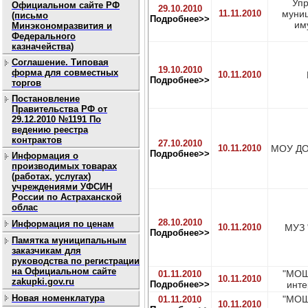
Уп
Официальном сайте РФ
29.10.2010
11.11.2010
муни
(письмо
Подробнее>>
им
Минэкономразвития и
Федерального
казначейства)
Соглашение. Типовая
19.10.2010
форма для совместных
10.11.2010
Подробнее>>
торгов
Постановление
Правительства РФ от
29.12.2010 №1191 По
ведению реестра
контрактов
27.10.2010
10.11.2010
МОУ ДО
Подробнее>>
Информация о
производимых товарах
(работах, услугах)
учреждениями УФСИН
России по Астраханской
облас
28.10.2010
Информация по ценам
10.11.2010
МУЗ 
Подробнее>>
Памятка муниципальным
заказчикам для
руководства по регистрации
на Официальном сайте
"МОШ
01.11.2010
10.11.2010
zakupki.gov.ru
Подробнее>>
инте
Новая номенклатура
"МОШ
01.11.2010
10.11.2010