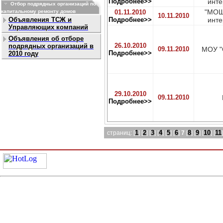
Подробнее>>
инте
Отбор подрядных организаций по
"МОШ
капитальному ремонту домов
01.11.2010
10.11.2010
Объявления ТСЖ и
Подробнее>>
инте
Управляющих компаний
Объявления об отборе
26.10.2010
подрядных организаций в
09.11.2010
МОУ "
Подробнее>>
2010 году
29.10.2010
09.11.2010
Подробнее>>
1
2
3
4
5
6
8
9
10
11
страниц: [
] [
] [
] [
] [
] [
]
7
[
] [
] [
] [
]