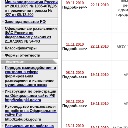
зе
Минэкономразвития России
09.11.2010
22.11.2010
ре
от 28.01.2009 № 1035-АП/Д05
Подробнее>>
адми
о применении приказа №
город
427 от 05.12.200
Законодательство РФ
Официальные разъяснения
ФАС России по
Федеральному закону от
21.07.2005 № 94-ФЗ
11.11.2010
22.11.2010
МОУ 
Классификаторы
Подробнее>>
Формы отчётности
Информация
Порядок взаимодействия и
контроля в сфере
08.11.2010
19.11.2010
МУ
формирования,
Подробнее>>
размещения и исполнения
муниципального заказ
Инструкция по регистрации
на Официальном сайте РФ
http://zakupki.gov.ru
08.11.2010
19.11.2010
МУ
Подробнее>>
Руководство пользователя
по работе на Официальном
сайте РФ
http://zakupki.gov.ru
Разъяснение по работе на
13.11.2010
19.11.2010