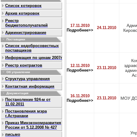
Список котировок
Архив котировок
Реестр
бюджетополучателей
Адми
17.11.2010
24.11.2010
Подробнее>>
Кировс
Администрирование
Поставщики
Список недобросовестных
поставщиков
Информация по ценам 2007г
Ко
Реестр контрактов
здрав
12.11.2010
23.11.2010
Подробнее>>
админ
Об управлении
Ас
Структура управления
Контактная информация
Документация
16.11.2010
23.11.2010
МОУ ДО
Постаноление 924-м от
Подробнее>>
11.02.2011
Постановления мэра
г.Астрахани
Приказ Минэкономразвития
России от 5.12.2008 № 427
Уп
письмо